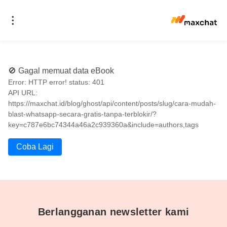
🚫 Gagal memuat data eBook
Error: HTTP error! status: 401
API URL:
https://maxchat.id/blog/ghost/api/content/posts/slug/cara-mudah-
blast-whatsapp-secara-gratis-tanpa-terblokir/?
key=c787e6bc74344a46a2c939360a&include=authors,tags
Coba Lagi
Berlangganan newsletter kami