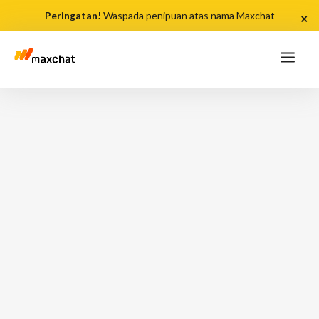
Peringatan!
Waspada penipuan atas nama Maxchat
×